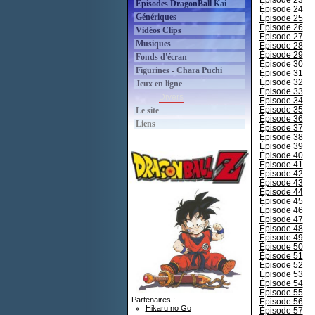
Épisode 23
Épisodes DragonBall Kai
Épisode 24
Génériques
Épisode 25
Épisode 26
Vidéos Clips
Épisode 27
Musiques
Épisode 28
Épisode 29
Fonds d'écran
Épisode 30
Figurines - Chara Puchi
Épisode 31
Épisode 32
Jeux en ligne
Épisode 33
Divers
Épisode 34
Épisode 35
Le site
Épisode 36
Liens
Épisode 37
Épisode 38
Épisode 39
Épisode 40
Épisode 41
Épisode 42
Épisode 43
Épisode 44
Épisode 45
Épisode 46
Épisode 47
Épisode 48
Épisode 49
Épisode 50
Épisode 51
Épisode 52
Épisode 53
Épisode 54
Épisode 55
Partenaires :
Épisode 56
Hikaru no Go
Épisode 57