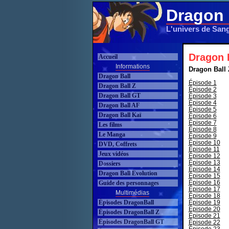
Dragon 
L'univers de San
Dragon B
Accueil
Informations
Dragon Ball 
Dragon Ball
Épisode 1
Dragon Ball Z
Épisode 2
Dragon Ball GT
Épisode 3
Épisode 4
Dragon Ball AF
Épisode 5
Dragon Ball Kaï
Épisode 6
Épisode 7
Les films
Épisode 8
Le Manga
Épisode 9
Épisode 10
DVD, Coffrets
Épisode 11
Jeux vidéos
Épisode 12
Épisode 13
Dossiers
Épisode 14
Dragon Ball Evolution
Épisode 15
Épisode 16
Guide des personnages
Épisode 17
Multimédias
Épisode 18
Épisodes DragonBall
Épisode 19
Épisode 20
Épisodes DragonBall Z
Épisode 21
Épisodes DragonBall GT
Épisode 22