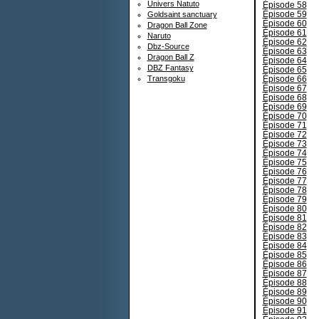
Univers Natuto
Épisode 58
Épisode 59
Goldsaint sanctuary
Épisode 60
Dragon Ball Zone
Épisode 61
Naruto
Épisode 62
Dbz-Source
Épisode 63
Dragon Ball Z
Épisode 64
DBZ Fantasy
Épisode 65
Épisode 66
Transgoku
Épisode 67
Épisode 68
Épisode 69
Épisode 70
Épisode 71
Épisode 72
Épisode 73
Épisode 74
Épisode 75
Épisode 76
Épisode 77
Épisode 78
Épisode 79
Épisode 80
Épisode 81
Épisode 82
Épisode 83
Épisode 84
Épisode 85
Épisode 86
Épisode 87
Épisode 88
Épisode 89
Épisode 90
Épisode 91