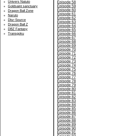
Univers Natuto
Épisode 58
Épisode 59
Goldsaint sanctuary
Épisode 60
Dragon Ball Zone
Épisode 61
Naruto
Épisode 62
Dbz-Source
Épisode 63
Dragon Ball Z
Épisode 64
DBZ Fantasy
Épisode 65
Épisode 66
Transgoku
Épisode 67
Épisode 68
Épisode 69
Épisode 70
Épisode 71
Épisode 72
Épisode 73
Épisode 74
Épisode 75
Épisode 76
Épisode 77
Épisode 78
Épisode 79
Épisode 80
Épisode 81
Épisode 82
Épisode 83
Épisode 84
Épisode 85
Épisode 86
Épisode 87
Épisode 88
Épisode 89
Épisode 90
Épisode 91