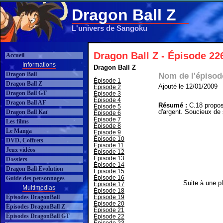
Dragon Ball Z
L'univers de Sangoku
Dragon Ball Z - Épisode 22
Accueil
Informations
Dragon Ball Z
Dragon Ball
Nom de l'épisod
Épisode 1
Dragon Ball Z
Ajouté le 12/01/2009
Épisode 2
Dragon Ball GT
Épisode 3
Épisode 4
Dragon Ball AF
Résumé :
C.18 propo
Épisode 5
d'argent. Soucieux de
Dragon Ball Kaï
Épisode 6
Épisode 7
Les films
Épisode 8
Le Manga
Épisode 9
Épisode 10
DVD, Coffrets
Épisode 11
Jeux vidéos
Épisode 12
Épisode 13
Dossiers
Épisode 14
Dragon Ball Evolution
Épisode 15
Épisode 16
Guide des personnages
Suite à une pl
Épisode 17
Multimédias
Épisode 18
Épisodes DragonBall
Épisode 19
Épisode 20
Épisodes DragonBall Z
Épisode 21
Épisodes DragonBall GT
Épisode 22