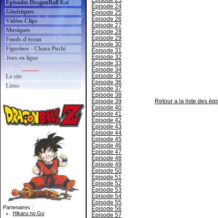
Épisode 23
Épisodes DragonBall Kai
Épisode 24
Génériques
Épisode 25
Épisode 26
Vidéos Clips
Épisode 27
Musiques
Épisode 28
Épisode 29
Fonds d'écran
Épisode 30
Figurines - Chara Puchi
Épisode 31
Épisode 32
Jeux en ligne
Épisode 33
Divers
Épisode 34
Épisode 35
Le site
Épisode 36
Liens
Épisode 37
Épisode 38
Épisode 39
Retour a la liste des é
Épisode 40
Épisode 41
Épisode 42
Épisode 43
Épisode 44
Épisode 45
Épisode 46
Épisode 47
Épisode 48
Épisode 49
Épisode 50
Épisode 51
Épisode 52
Épisode 53
Épisode 54
Épisode 55
Partenaires :
Épisode 56
Hikaru no Go
Épisode 57