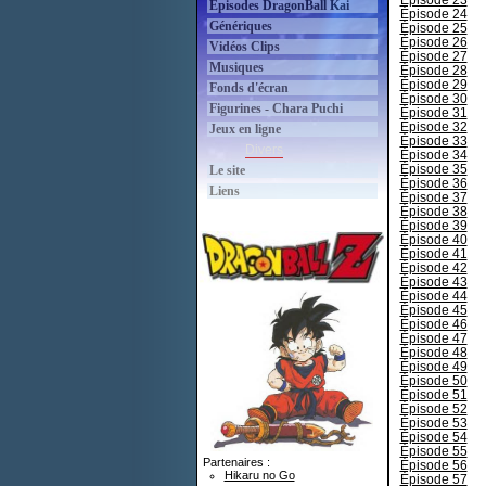
Épisode 23
Épisodes DragonBall Kai
Épisode 24
Génériques
Épisode 25
Épisode 26
Vidéos Clips
Épisode 27
Musiques
Épisode 28
Épisode 29
Fonds d'écran
Épisode 30
Figurines - Chara Puchi
Épisode 31
Épisode 32
Jeux en ligne
Épisode 33
Divers
Épisode 34
Épisode 35
Le site
Épisode 36
Liens
Épisode 37
Épisode 38
Épisode 39
Épisode 40
Épisode 41
Épisode 42
Épisode 43
Épisode 44
Épisode 45
Épisode 46
Épisode 47
Épisode 48
Épisode 49
Épisode 50
Épisode 51
Épisode 52
Épisode 53
Épisode 54
Épisode 55
Partenaires :
Épisode 56
Hikaru no Go
Épisode 57