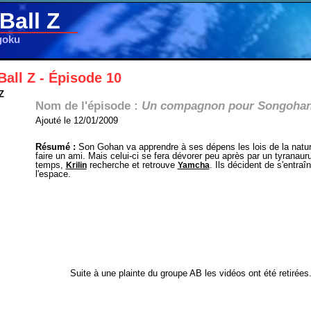
Ball Z
goku
all Z - Épisode 10
Z
Nom de l'épisode :
Un compagnon pour Songoha
Ajouté le 12/01/2009
Résumé :
Son Gohan va apprendre à ses dépens les lois de la nature
faire un ami. Mais celui-ci se fera dévorer peu après par un tyranau
temps,
recherche et retrouve
. Ils décident de s'entra
Krilin
Yamcha
l'espace.
Suite à une plainte du groupe AB les vidéos ont été retirées