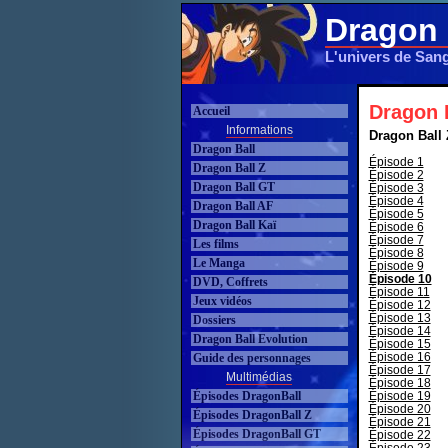
Dragon 
L'univers de San
Dragon B
Accueil
Informations
Dragon Ball 
Dragon Ball
Épisode 1
Dragon Ball Z
Épisode 2
Dragon Ball GT
Épisode 3
Épisode 4
Dragon Ball AF
Épisode 5
Dragon Ball Kaï
Épisode 6
Épisode 7
Les films
Épisode 8
Le Manga
Épisode 9
Épisode 10
DVD, Coffrets
Épisode 11
Jeux vidéos
Épisode 12
Épisode 13
Dossiers
Épisode 14
Dragon Ball Evolution
Épisode 15
Épisode 16
Guide des personnages
Épisode 17
Multimédias
Épisode 18
Épisodes DragonBall
Épisode 19
Épisode 20
Épisodes DragonBall Z
Épisode 21
Épisodes DragonBall GT
Épisode 22