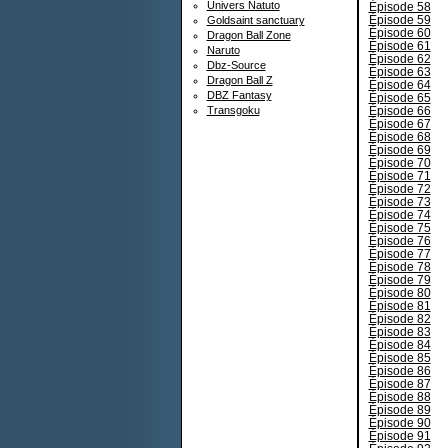
Univers Natuto
Épisode 58
Épisode 59
Goldsaint sanctuary
Épisode 60
Dragon Ball Zone
Épisode 61
Naruto
Épisode 62
Dbz-Source
Épisode 63
Dragon Ball Z
Épisode 64
DBZ Fantasy
Épisode 65
Épisode 66
Transgoku
Épisode 67
Épisode 68
Épisode 69
Épisode 70
Épisode 71
Épisode 72
Épisode 73
Épisode 74
Épisode 75
Épisode 76
Épisode 77
Épisode 78
Épisode 79
Épisode 80
Épisode 81
Épisode 82
Épisode 83
Épisode 84
Épisode 85
Épisode 86
Épisode 87
Épisode 88
Épisode 89
Épisode 90
Épisode 91