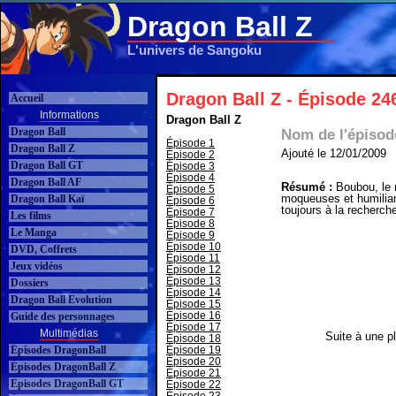
Dragon Ball Z
L'univers de Sangoku
Dragon Ball Z - Épisode 24
Accueil
Informations
Dragon Ball Z
Dragon Ball
Nom de l'épisod
Épisode 1
Dragon Ball Z
Ajouté le 12/01/2009
Épisode 2
Dragon Ball GT
Épisode 3
Épisode 4
Dragon Ball AF
Résumé :
Boubou, le 
Épisode 5
moqueuses et humilian
Dragon Ball Kaï
Épisode 6
toujours à la recherche
Épisode 7
Les films
Épisode 8
Le Manga
Épisode 9
Épisode 10
DVD, Coffrets
Épisode 11
Jeux vidéos
Épisode 12
Épisode 13
Dossiers
Épisode 14
Dragon Ball Evolution
Épisode 15
Épisode 16
Guide des personnages
Épisode 17
Multimédias
Suite à une pl
Épisode 18
Épisodes DragonBall
Épisode 19
Épisode 20
Épisodes DragonBall Z
Épisode 21
Épisodes DragonBall GT
Épisode 22