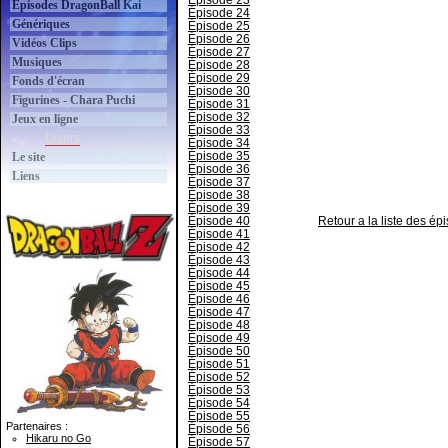
Épisode 23
Épisodes DragonBall Kai
Épisode 24
Génériques
Épisode 25
Épisode 26
Vidéos Clips
Épisode 27
Musiques
Épisode 28
Épisode 29
Fonds d'écran
Épisode 30
Figurines - Chara Puchi
Épisode 31
Épisode 32
Jeux en ligne
Épisode 33
Divers
Épisode 34
Épisode 35
Le site
Épisode 36
Liens
Épisode 37
Épisode 38
Épisode 39
Épisode 40
Retour a la liste des é
Épisode 41
Épisode 42
Épisode 43
Épisode 44
Épisode 45
Épisode 46
Épisode 47
Épisode 48
Épisode 49
Épisode 50
Épisode 51
Épisode 52
Épisode 53
Épisode 54
Épisode 55
Partenaires :
Épisode 56
Hikaru no Go
Épisode 57