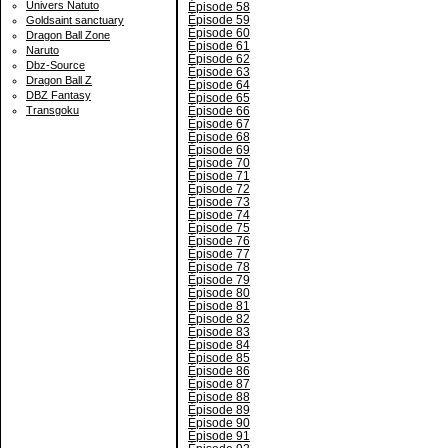
Univers Natuto
Épisode 58
Épisode 59
Goldsaint sanctuary
Épisode 60
Dragon Ball Zone
Épisode 61
Naruto
Épisode 62
Dbz-Source
Épisode 63
Dragon Ball Z
Épisode 64
DBZ Fantasy
Épisode 65
Épisode 66
Transgoku
Épisode 67
Épisode 68
Épisode 69
Épisode 70
Épisode 71
Épisode 72
Épisode 73
Épisode 74
Épisode 75
Épisode 76
Épisode 77
Épisode 78
Épisode 79
Épisode 80
Épisode 81
Épisode 82
Épisode 83
Épisode 84
Épisode 85
Épisode 86
Épisode 87
Épisode 88
Épisode 89
Épisode 90
Épisode 91