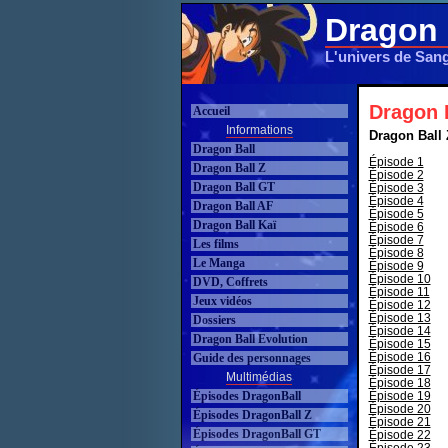
Dragon 
L'univers de San
Dragon B
Accueil
Informations
Dragon Ball 
Dragon Ball
Épisode 1
Dragon Ball Z
Épisode 2
Dragon Ball GT
Épisode 3
Épisode 4
Dragon Ball AF
Épisode 5
Dragon Ball Kaï
Épisode 6
Épisode 7
Les films
Épisode 8
Le Manga
Épisode 9
Épisode 10
DVD, Coffrets
Épisode 11
Jeux vidéos
Épisode 12
Épisode 13
Dossiers
Épisode 14
Dragon Ball Evolution
Épisode 15
Épisode 16
Guide des personnages
Épisode 17
Multimédias
Épisode 18
Épisodes DragonBall
Épisode 19
Épisode 20
Épisodes DragonBall Z
Épisode 21
Épisodes DragonBall GT
Épisode 22