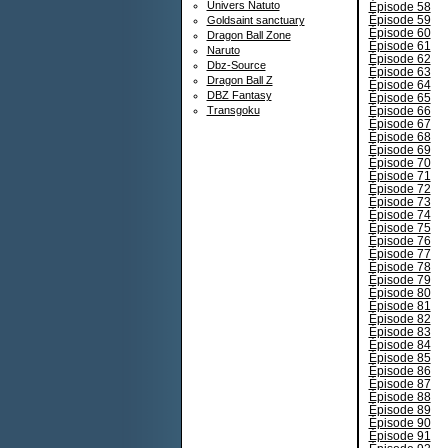
Univers Natuto
Épisode 58
Épisode 59
Goldsaint sanctuary
Épisode 60
Dragon Ball Zone
Épisode 61
Naruto
Épisode 62
Dbz-Source
Épisode 63
Dragon Ball Z
Épisode 64
DBZ Fantasy
Épisode 65
Épisode 66
Transgoku
Épisode 67
Épisode 68
Épisode 69
Épisode 70
Épisode 71
Épisode 72
Épisode 73
Épisode 74
Épisode 75
Épisode 76
Épisode 77
Épisode 78
Épisode 79
Épisode 80
Épisode 81
Épisode 82
Épisode 83
Épisode 84
Épisode 85
Épisode 86
Épisode 87
Épisode 88
Épisode 89
Épisode 90
Épisode 91