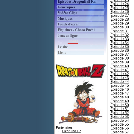
Épisode 23
Épisodes DragonBall Kai
Épisode 24
Génériques
Épisode 25
Épisode 26
Vidéos Clips
Épisode 27
Musiques
Épisode 28
Épisode 29
Fonds d'écran
Épisode 30
Figurines - Chara Puchi
Épisode 31
Épisode 32
Jeux en ligne
Épisode 33
Divers
Épisode 34
Épisode 35
Le site
Épisode 36
Liens
Épisode 37
Épisode 38
Épisode 39
Épisode 40
Épisode 41
Épisode 42
Épisode 43
Épisode 44
Épisode 45
Épisode 46
Épisode 47
Épisode 48
Épisode 49
Épisode 50
Épisode 51
Épisode 52
Épisode 53
Épisode 54
Épisode 55
Partenaires :
Épisode 56
Hikaru no Go
Épisode 57