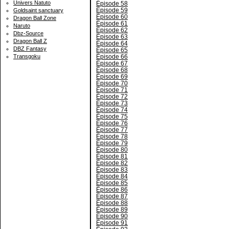
Univers Natuto
Épisode 58
Épisode 59
Goldsaint sanctuary
Épisode 60
Dragon Ball Zone
Épisode 61
Naruto
Épisode 62
Dbz-Source
Épisode 63
Dragon Ball Z
Épisode 64
DBZ Fantasy
Épisode 65
Épisode 66
Transgoku
Épisode 67
Épisode 68
Épisode 69
Épisode 70
Épisode 71
Épisode 72
Épisode 73
Épisode 74
Épisode 75
Épisode 76
Épisode 77
Épisode 78
Épisode 79
Épisode 80
Épisode 81
Épisode 82
Épisode 83
Épisode 84
Épisode 85
Épisode 86
Épisode 87
Épisode 88
Épisode 89
Épisode 90
Épisode 91