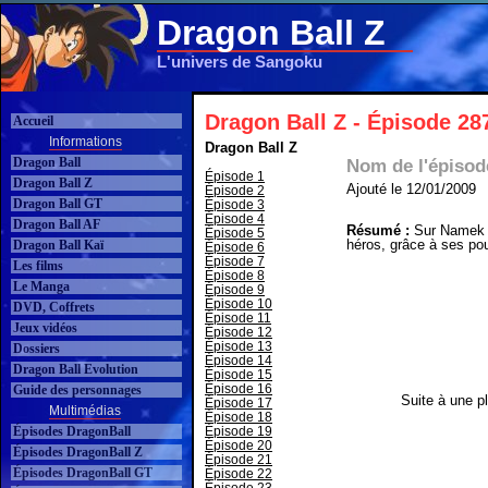
Dragon Ball Z
L'univers de Sangoku
Dragon Ball Z - Épisode 28
Accueil
Informations
Dragon Ball Z
Dragon Ball
Nom de l'épisod
Épisode 1
Dragon Ball Z
Ajouté le 12/01/2009
Épisode 2
Dragon Ball GT
Épisode 3
Épisode 4
Dragon Ball AF
Résumé :
Sur Namek e
Épisode 5
héros, grâce à ses pou
Dragon Ball Kaï
Épisode 6
Épisode 7
Les films
Épisode 8
Le Manga
Épisode 9
Épisode 10
DVD, Coffrets
Épisode 11
Jeux vidéos
Épisode 12
Épisode 13
Dossiers
Épisode 14
Dragon Ball Evolution
Épisode 15
Épisode 16
Guide des personnages
Suite à une pl
Épisode 17
Multimédias
Épisode 18
Épisodes DragonBall
Épisode 19
Épisode 20
Épisodes DragonBall Z
Épisode 21
Épisodes DragonBall GT
Épisode 22