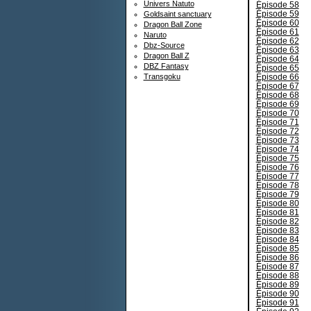
Univers Natuto
Épisode 58
Épisode 59
Goldsaint sanctuary
Épisode 60
Dragon Ball Zone
Épisode 61
Naruto
Épisode 62
Dbz-Source
Épisode 63
Dragon Ball Z
Épisode 64
DBZ Fantasy
Épisode 65
Épisode 66
Transgoku
Épisode 67
Épisode 68
Épisode 69
Épisode 70
Épisode 71
Épisode 72
Épisode 73
Épisode 74
Épisode 75
Épisode 76
Épisode 77
Épisode 78
Épisode 79
Épisode 80
Épisode 81
Épisode 82
Épisode 83
Épisode 84
Épisode 85
Épisode 86
Épisode 87
Épisode 88
Épisode 89
Épisode 90
Épisode 91