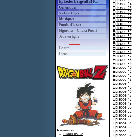
Épisode 23
Épisodes DragonBall Kai
Épisode 24
Génériques
Épisode 25
Épisode 26
Vidéos Clips
Épisode 27
Musiques
Épisode 28
Épisode 29
Fonds d'écran
Épisode 30
Figurines - Chara Puchi
Épisode 31
Épisode 32
Jeux en ligne
Épisode 33
Divers
Épisode 34
Épisode 35
Le site
Épisode 36
Liens
Épisode 37
Épisode 38
Épisode 39
Épisode 40
Épisode 41
Épisode 42
Épisode 43
Épisode 44
Épisode 45
Épisode 46
Épisode 47
Épisode 48
Épisode 49
Épisode 50
Épisode 51
Épisode 52
Épisode 53
Épisode 54
Épisode 55
Partenaires :
Épisode 56
Hikaru no Go
Épisode 57