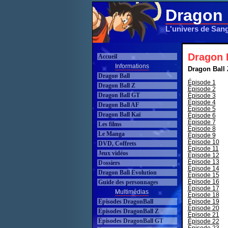
Dragon 
L'univers de San
Dragon B
Accueil
Informations
Dragon Ball 
Dragon Ball
Épisode 1
Dragon Ball Z
Épisode 2
Dragon Ball GT
Épisode 3
Épisode 4
Dragon Ball AF
Épisode 5
Dragon Ball Kaï
Épisode 6
Épisode 7
Les films
Épisode 8
Le Manga
Épisode 9
Épisode 10
DVD, Coffrets
Épisode 11
Jeux vidéos
Épisode 12
Épisode 13
Dossiers
Épisode 14
Dragon Ball Evolution
Épisode 15
Épisode 16
Guide des personnages
Épisode 17
Multimédias
Épisode 18
Épisodes DragonBall
Épisode 19
Épisode 20
Épisodes DragonBall Z
Épisode 21
Épisodes DragonBall GT
Épisode 22