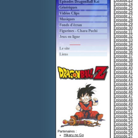
Épisode 23
Épisodes DragonBall Kai
Épisode 24
Génériques
Épisode 25
Épisode 26
Vidéos Clips
Épisode 27
Musiques
Épisode 28
Épisode 29
Fonds d'écran
Épisode 30
Figurines - Chara Puchi
Épisode 31
Épisode 32
Jeux en ligne
Épisode 33
Divers
Épisode 34
Épisode 35
Le site
Épisode 36
Liens
Épisode 37
Épisode 38
Épisode 39
Épisode 40
Épisode 41
Épisode 42
Épisode 43
Épisode 44
Épisode 45
Épisode 46
Épisode 47
Épisode 48
Épisode 49
Épisode 50
Épisode 51
Épisode 52
Épisode 53
Épisode 54
Épisode 55
Partenaires :
Épisode 56
Hikaru no Go
Épisode 57