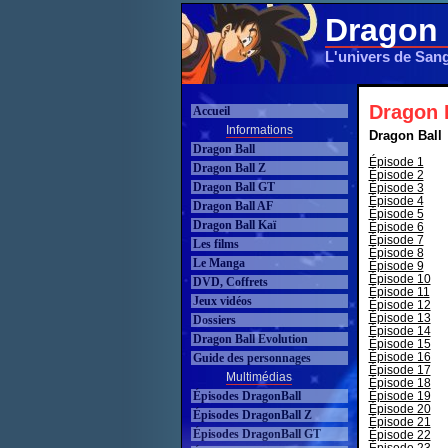
Dragon 
L'univers de San
Dragon B
Accueil
Informations
Dragon Ball
Dragon Ball
Épisode 1
Dragon Ball Z
Épisode 2
Dragon Ball GT
Épisode 3
Épisode 4
Dragon Ball AF
Épisode 5
Dragon Ball Kaï
Épisode 6
Épisode 7
Les films
Épisode 8
Le Manga
Épisode 9
Épisode 10
DVD, Coffrets
Épisode 11
Jeux vidéos
Épisode 12
Épisode 13
Dossiers
Épisode 14
Dragon Ball Evolution
Épisode 15
Épisode 16
Guide des personnages
Épisode 17
Multimédias
Épisode 18
Épisodes DragonBall
Épisode 19
Épisode 20
Épisodes DragonBall Z
Épisode 21
Épisodes DragonBall GT
Épisode 22