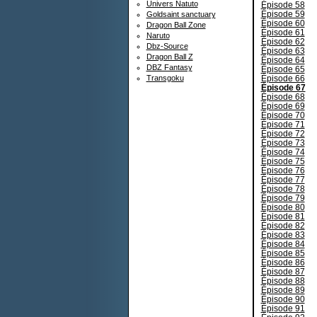
Univers Natuto
Épisode 58
Épisode 59
Goldsaint sanctuary
Épisode 60
Dragon Ball Zone
Épisode 61
Naruto
Épisode 62
Dbz-Source
Épisode 63
Dragon Ball Z
Épisode 64
DBZ Fantasy
Épisode 65
Épisode 66
Transgoku
Épisode 67
Épisode 68
Épisode 69
Épisode 70
Épisode 71
Épisode 72
Épisode 73
Épisode 74
Épisode 75
Épisode 76
Épisode 77
Épisode 78
Épisode 79
Épisode 80
Épisode 81
Épisode 82
Épisode 83
Épisode 84
Épisode 85
Épisode 86
Épisode 87
Épisode 88
Épisode 89
Épisode 90
Épisode 91