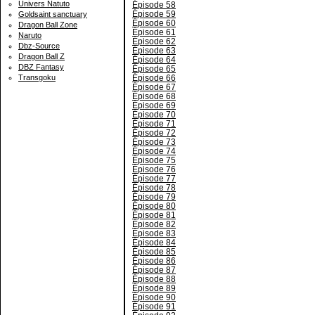
Univers Natuto
Épisode 58
Épisode 59
Goldsaint sanctuary
Épisode 60
Dragon Ball Zone
Épisode 61
Naruto
Épisode 62
Dbz-Source
Épisode 63
Dragon Ball Z
Épisode 64
DBZ Fantasy
Épisode 65
Épisode 66
Transgoku
Épisode 67
Épisode 68
Épisode 69
Épisode 70
Épisode 71
Épisode 72
Épisode 73
Épisode 74
Épisode 75
Épisode 76
Épisode 77
Épisode 78
Épisode 79
Épisode 80
Épisode 81
Épisode 82
Épisode 83
Épisode 84
Épisode 85
Épisode 86
Épisode 87
Épisode 88
Épisode 89
Épisode 90
Épisode 91