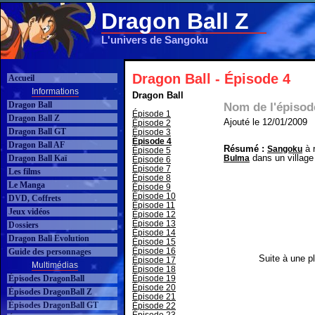
Dragon Ball Z
L'univers de Sangoku
Dragon Ball - Épisode 4
Accueil
Informations
Dragon Ball
Dragon Ball
Nom de l'épisod
Épisode 1
Dragon Ball Z
Ajouté le 12/01/2009
Épisode 2
Dragon Ball GT
Épisode 3
Épisode 4
Dragon Ball AF
Résumé :
à r
Sangoku
Épisode 5
dans un village 
Dragon Ball Kaï
Bulma
Épisode 6
Épisode 7
Les films
Épisode 8
Le Manga
Épisode 9
Épisode 10
DVD, Coffrets
Épisode 11
Jeux vidéos
Épisode 12
Épisode 13
Dossiers
Épisode 14
Dragon Ball Evolution
Épisode 15
Épisode 16
Guide des personnages
Suite à une pl
Épisode 17
Multimédias
Épisode 18
Épisodes DragonBall
Épisode 19
Épisode 20
Épisodes DragonBall Z
Épisode 21
Épisodes DragonBall GT
Épisode 22