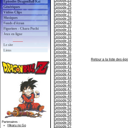
Épisode 23
Épisodes DragonBall Kai
Épisode 24
Génériques
Épisode 25
Épisode 26
Vidéos Clips
Épisode 27
Musiques
Épisode 28
Épisode 29
Fonds d'écran
Épisode 30
Figurines - Chara Puchi
Épisode 31
Épisode 32
Jeux en ligne
Épisode 33
Divers
Épisode 34
Épisode 35
Le site
Épisode 36
Liens
Épisode 37
Épisode 38
Épisode 39
Retour a la liste des é
Épisode 40
Épisode 41
Épisode 42
Épisode 43
Épisode 44
Épisode 45
Épisode 46
Épisode 47
Épisode 48
Épisode 49
Épisode 50
Épisode 51
Épisode 52
Épisode 53
Épisode 54
Épisode 55
Partenaires :
Épisode 56
Hikaru no Go
Épisode 57