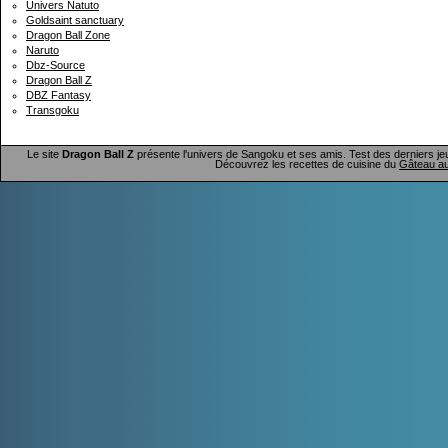
Univers Natuto
Goldsaint sanctuary
Dragon Ball Zone
Naruto
Dbz-Source
Dragon Ball Z
DBZ Fantasy
Transgoku
Le site
Dragon Ball Z
présente l'univers de Sangoku et ses amis. Test des derniers je
Découvrez les recettes de cuisine du
Gâteau au