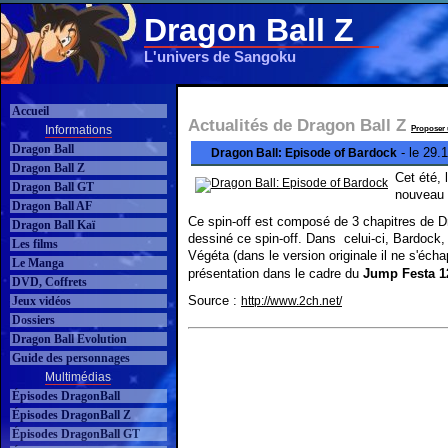
Dragon Ball Z
L'univers de Sangoku
Accueil
Actualités de Dragon Ball Z
Informations
Proposer 
Dragon Ball
- le 29.
Dragon Ball: Episode of Bardock
Dragon Ball Z
Cet été,
Dragon Ball GT
nouveau 
Dragon Ball AF
Ce spin-off est composé de 3 chapitres de D
Dragon Ball Kaï
dessiné ce spin-off. Dans celui-ci, Bardock,
Les films
Végéta (dans le version originale il ne s'éc
Le Manga
présentation dans le cadre du
Jump Festa 1
DVD, Coffrets
Source :
Jeux vidéos
http://www.2ch.net/
Dossiers
Dragon Ball Evolution
Guide des personnages
Multimédias
Épisodes DragonBall
Épisodes DragonBall Z
Épisodes DragonBall GT