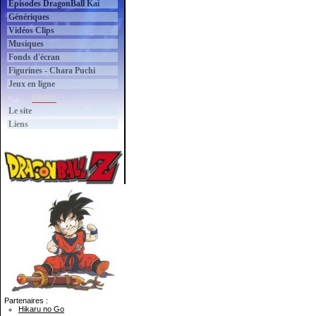
Épisodes DragonBall Kai
Génériques
Vidéos Clips
Musiques
Fonds d'écran
Figurines - Chara Puchi
Jeux en ligne
Divers
Le site
Liens
Partenaires :
Hikaru no Go