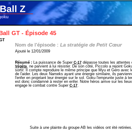
Ball Z
goku
Ball GT - Épisode 45
 GT
Nom de l'épisode :
La stratégie de Petit Cœur
Ajouté le 12/01/2009
Résumé :
La puissance de Super
dépasse toutes les attentes
C-17
, ne parvient à lui résister. De son côté, Piccolo a rejoint Goku 
Végéta
sortir. Il compte reproduire le même principe que Myu et Gero avec 
de l'aider. Les deux Nameks ayant une énergie similaire, ils parvienn
l'enfer en projetant leur énergie sur le sol. Goku l'emprunte juste à 
est donc condamné à rester en enfer. Notre héros arrive sur les lie
engage le combat contre Super
.
C-17
Suite à une plainte du groupe AB les vidéos ont été retirées