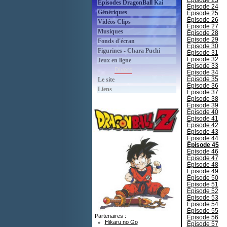
Épisode 23
Épisodes DragonBall Kai
Épisode 24
Génériques
Épisode 25
Épisode 26
Vidéos Clips
Épisode 27
Musiques
Épisode 28
Épisode 29
Fonds d'écran
Épisode 30
Figurines - Chara Puchi
Épisode 31
Épisode 32
Jeux en ligne
Épisode 33
Divers
Épisode 34
Épisode 35
Le site
Épisode 36
Liens
Épisode 37
Épisode 38
Épisode 39
Épisode 40
Épisode 41
Épisode 42
Épisode 43
Épisode 44
Épisode 45
Épisode 46
Épisode 47
Épisode 48
Épisode 49
Épisode 50
Épisode 51
Épisode 52
Épisode 53
Épisode 54
Épisode 55
Partenaires :
Épisode 56
Hikaru no Go
Épisode 57