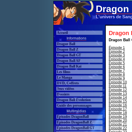
Dragon 
L'univers de San
Dragon 
Accueil
Informations
Dragon Ball
Dragon Ball
Épisode 1
Dragon Ball Z
Épisode 2
Dragon Ball GT
Épisode 3
Épisode 4
Dragon Ball AF
Épisode 5
Dragon Ball Kaï
Épisode 6
Épisode 7
Les films
Épisode 8
Le Manga
Épisode 9
Épisode 10
DVD, Coffrets
Épisode 11
Jeux vidéos
Épisode 12
Épisode 13
Dossiers
Épisode 14
Dragon Ball Evolution
Épisode 15
Épisode 16
Guide des personnages
Épisode 17
Multimédias
Épisode 18
Épisodes DragonBall
Épisode 19
Épisode 20
Épisodes DragonBall Z
Épisode 21
Épisodes DragonBall GT
Épisode 22