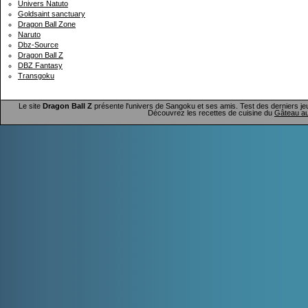
Univers Natuto
Goldsaint sanctuary
Dragon Ball Zone
Naruto
Dbz-Source
Dragon Ball Z
DBZ Fantasy
Transgoku
Le site
Dragon Ball Z
présente l'univers de Sangoku et ses amis. Test des derniers je
Découvrez les recettes de cuisine du
Gâteau au