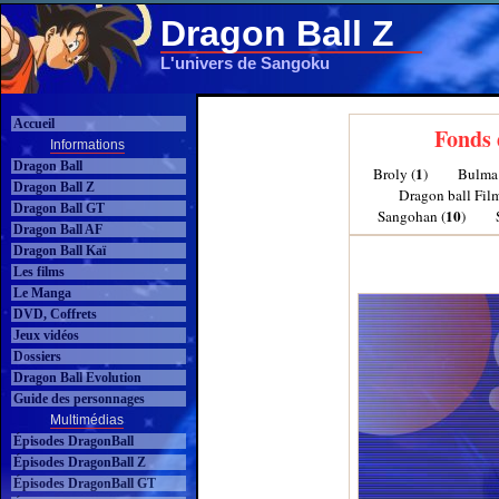
Dragon Ball Z
L'univers de Sangoku
Accueil
Fonds 
Informations
Dragon Ball
1
Broly (
)
Bulma 
Dragon Ball Z
Dragon ball Film
Dragon Ball GT
10
Sangohan (
)
Dragon Ball AF
Dragon Ball Kaï
Les films
Le Manga
DVD, Coffrets
Jeux vidéos
Dossiers
Dragon Ball Evolution
Guide des personnages
Multimédias
Épisodes DragonBall
Épisodes DragonBall Z
Épisodes DragonBall GT