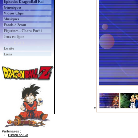
Épisodes DragonBall Kai
Génériques
Vidéos Clips
Musiques
Fonds d'écran
Figurines - Chara Puchi
Jeux en ligne
Divers
Le site
Liens
Partenaires :
Hikaru no Go